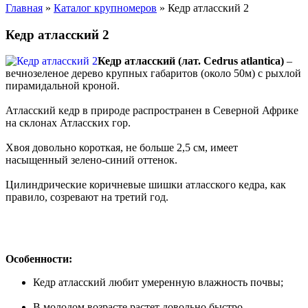
Главная
»
Каталог крупномеров
» Кедр атласский 2
Кедр атласский 2
Кедр атласский (лат. Cedrus atlantica)
–
вечнозеленое дерево крупных габаритов (около 50м) с рыхлой
пирамидальной кроной.
Атласский кедр в природе распространен в Северной Африке
на склонах Атласских гор.
Хвоя довольно короткая, не больше 2,5 см, имеет
насыщенный зелено-синий оттенок.
Цилиндрические коричневые шишки атласского кедра, как
правило, созревают на третий год.
Особенности:
Кедр атласский любит умеренную влажность почвы;
В молодом возрасте растет довольно быстро,