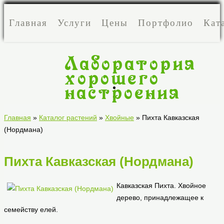
Главная
Услуги
Цены
Портфолио
Кат
Лаборатория
хорошего
настроения
Лаборатория
Главная
»
Каталог растений
»
Хвойные
» Пихта Кавказская
(Нордмана)
хорошего
Пихта Кавказская (Нордмана)
настроения
Кавказская Пихта. Хвойное
дерево, принадлежащее к
семейству елей.