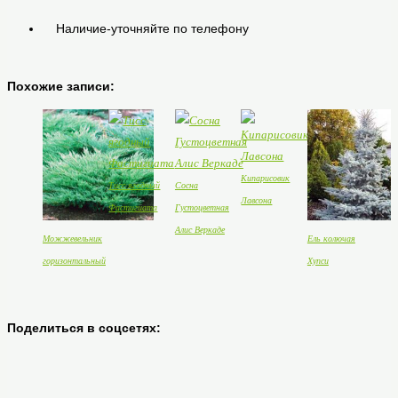
Наличие-уточняйте по телефону
Похожие записи:
Кипарисовик
Тисс ягодный
Сосна
Лавсона
Фастигиата
Густоцветная
Алис Веркаде
Можжевельник
Ель колючая
горизонтальный
Хупси
Поделиться в соцсетях: