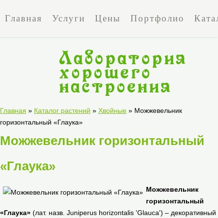
Главная
Услуги
Цены
Портфолио
Ката
Лаборатория
хорошего
настроения
Лаборатория
Главная
»
Каталог растений
»
Хвойные
» Можжевельник
горизонтальный «Глаука»
хорошего
Можжевельник горизонтальный
настроения
«Глаука»
Можжевельник
горизонтальный
«Глаука»
(лат. назв. Juniperus horizontalis 'Glauca') – декоративный