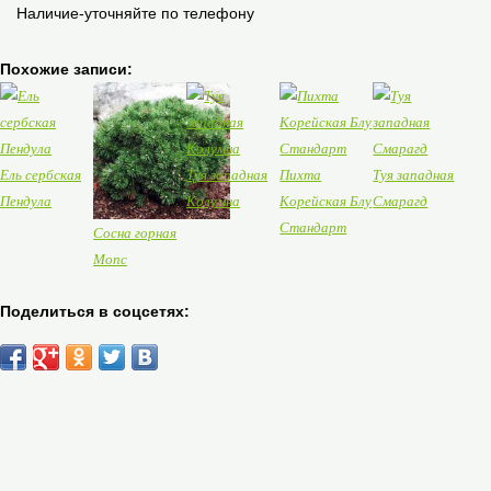
Наличие-уточняйте по телефону
Похожие записи:
Ель сербская
Туя западная
Пихта
Туя западная
Пендула
Колумна
Корейская Блу
Смарагд
Стандарт
Сосна горная
Мопс
Поделиться в соцсетях: