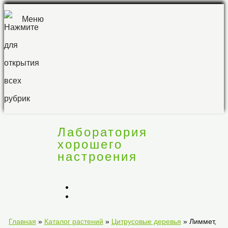
Меню
Лаборатория
хорошего
настроения
Лаборатория
хорошего
Главная
»
Каталог растений
»
Цитрусовые деревья
» Лиммет,