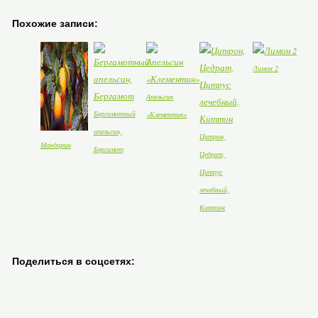
Похожие записи:
Лимон 2
Апельсин
Бергамотный
«Клементин»
апельсин,
Цитрон,
Мандарин
Бергамот
Цедрат,
Цитрус
лечебный,
Киттон
Поделиться в соцсетях: