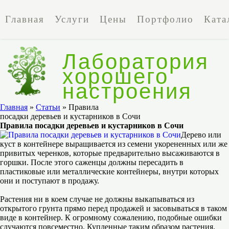
Главная
Услуги
Цены
Портфолио
Ката
Лаборатория
хорошего
настроения
Лаборатория
Главная
»
Статьи
» Правила
хорошего
посадки деревьев и кустарников в Сочи
настроения
Правила посадки деревьев и кустарников в Сочи
Дерево или
куст в контейнере выращивается из семени укорененных или же
привитых черенков, которые предварительно высаживаются в
горшки. После этого саженцы должны пересадить в
пластиковые или металлические контейнеры, внутри которых
они и поступают в продажу.
Растения ни в коем случае не должны выкапываться из
открытого грунта прямо перед продажей и засовываться в таком
виде в контейнер. К огромному сожалению, подобные ошибки
случаются повсеместно. Купленные таким образом растения,